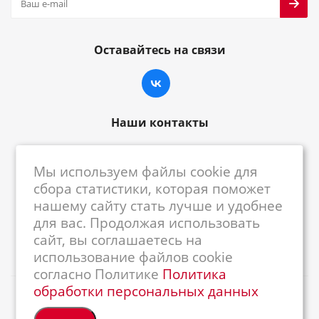
Оставайтесь на связи
Наши контакты
8-800-222-59-79
Мы используем файлы cookie для
centrkkm@centrkkm.ru
сбора статистики, которая поможет
нашему сайту стать лучше и удобнее
185005, г. Петрозаводск, ул. Промышленная,
для вас. Продолжая использовать
1/26
сайт, вы соглашаетесь на
использование файлов cookie
согласно Политике
Политика
обработки персональных данных
2026 © Республиканский Центр ККМ