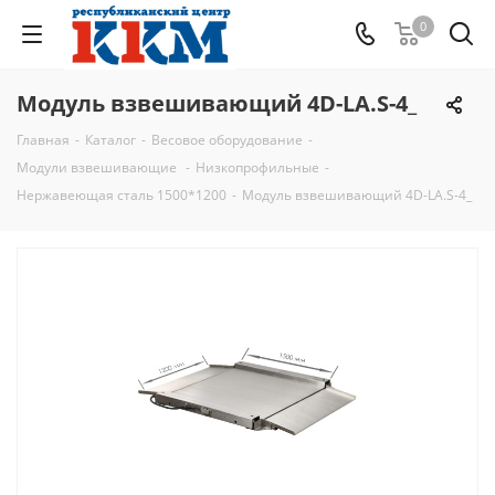
0
Модуль взвешивающий 4D-LA.S-4_
Главная
-
Каталог
-
Весовое оборудование
-
Модули взвешивающие
-
Низкопрофильные
-
Нержавеющая сталь 1500*1200
-
Модуль взвешивающий 4D-LA.S-4_