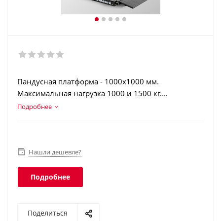
Пандусная платформа - 1000х1000 мм.
Максимальная нагрузка 1000 и 1500 кг.
Конструкционная сталь. Аккумулятор. Регистрация
Подробнее
операций. Интеграция в учетные программы.
Класс защиты платформы - IP68, терминала - IP54.
Нашли дешевле?
Подробнее
Поделиться