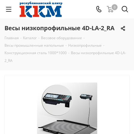
0
Весы низкопрофильные 4D-LA-2_RA
Главная
-
Каталог
-
Весовое оборудование
-
Весы промышленные напольные
-
Низкопрофильные
-
Конструкционная сталь 1000*1000
-
Весы низкопрофильные 4D-LA-
2_RA