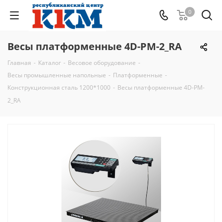
0
Весы платформенные 4D-PM-2_RA
Главная
-
Каталог
-
Весовое оборудование
-
Весы промышленные напольные
-
Платформенные
-
Конструкционная сталь 1200*1000
-
Весы платформенные 4D-PM-
2_RA