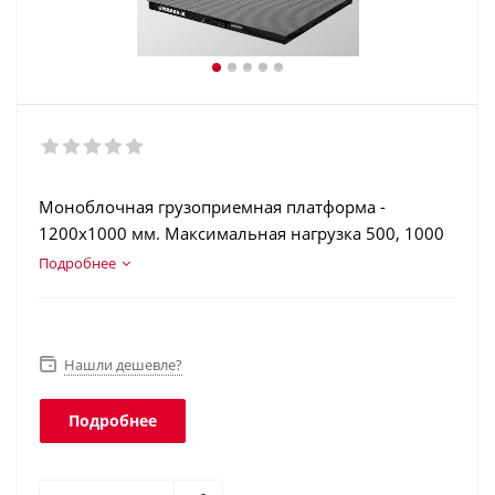
Моноблочная грузоприемная платформа -
1200х1000 мм. Максимальная нагрузка 500, 1000
и 1500 кг. Конструкционная сталь. Этикетки с шк
Подробнее
(EAN13…EAN128, GS1 Databar). Интеграция в
учетные программы. Класс защиты платформы -
IP68, терминала - IP51.
Нашли дешевле?
Подробнее