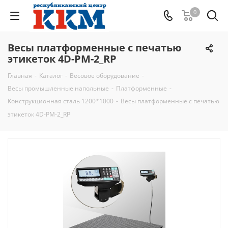
0
Весы платформенные с печатью
этикеток 4D-PM-2_RP
Главная
-
Каталог
-
Весовое оборудование
-
Весы промышленные напольные
-
Платформенные
-
Конструкционная сталь 1200*1000
-
Весы платформенные с печатью
этикеток 4D-PM-2_RP