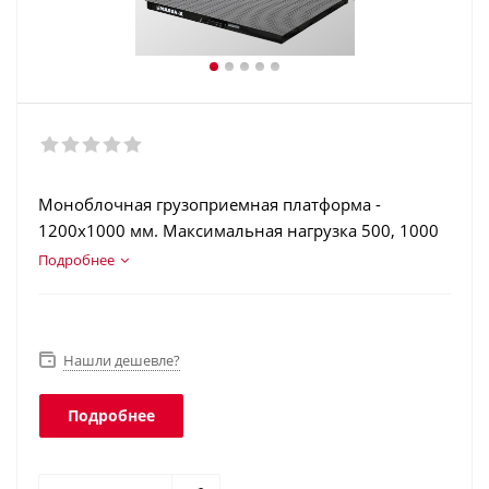
Моноблочная грузоприемная платформа -
1200х1000 мм. Максимальная нагрузка 500, 1000
и 1500 кг. Конструкционная сталь. Этикетки с шк
Подробнее
(EAN13…EAN128, GS1 Databar). Интеграция в
учетные программы. Класс защиты платформы -
IP68, терминала - IP54.
Нашли дешевле?
Подробнее