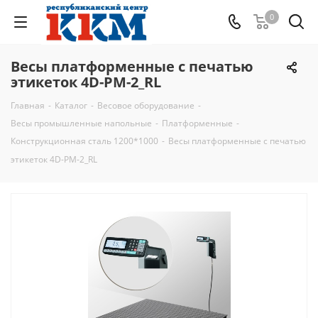
0
Весы платформенные с печатью
этикеток 4D-PM-2_RL
Главная
-
Каталог
-
Весовое оборудование
-
Весы промышленные напольные
-
Платформенные
-
Конструкционная сталь 1200*1000
-
Весы платформенные с печатью
этикеток 4D-PM-2_RL