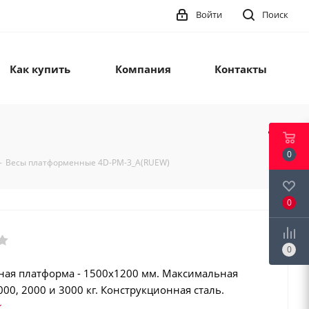
Войти
Поиск
Как купить
Компания
Контакты
0
-
Весы платформенные 4D-PM-3_A(RUEW)
0
0
ая платформа - 1500х1200 мм. Максимальная
000, 2000 и 3000 кг. Конструкционная сталь.
ор. Дозаторный режим. Взвешивание животных.