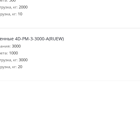
500
ета:
2000
узка, кг:
10
узка, кг:
енные 4D-PM-3-3000-A(RUEW)
3000
ания:
1000
ета:
3000
узка, кг:
20
узка, кг: