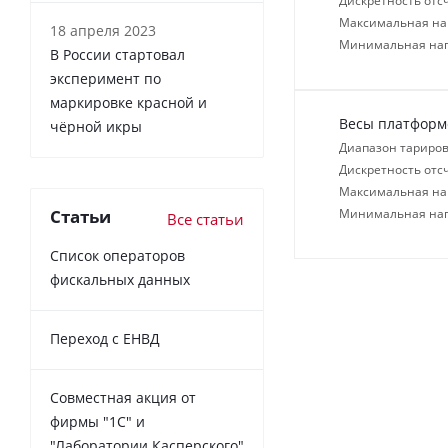
Дискретность отсч
Максимальная нагр
18 апреля 2023
Минимальная нагр
В России cтартовал
эксперимент по
маркировке красной и
Весы платформ
чёрной икры
Диапазон тариров
Дискретность отсч
Максимальная нагр
Статьи
Минимальная нагр
Все статьи
Список операторов
фискальных данных
Переход с ЕНВД
Совместная акция от
фирмы "1С" и
"Лаборатории Касперского"