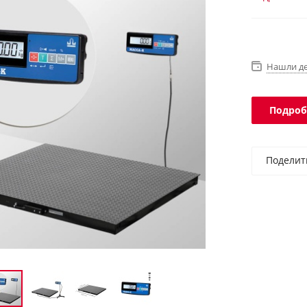
Интерфейсы
платформы 
Нашли д
Подроб
Поделит