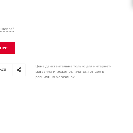
: RS-232, USB, Ethernet, Wi-Fi. Класс защиты
- IP68, терминала - IP54.
ешевле?
нее
Цена действительна только для интернет-
ься
магазина и может отличаться от цен в
розничных магазинах