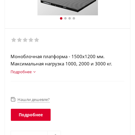
Моноблочная платформа - 1500х1200 мм.
Максимальная нагрузка 1000, 2000 и 3000 кг.
Конструкционная сталь. Аккумулятор. Дозаторный
Подробнее
режим. Взвешивание животных. Интерфейсы: RS-
232, USB, Ethernet, Wi-Fi. Класс защиты платформы
- IP68, терминала - IP54.
Нашли дешевле?
Подробнее