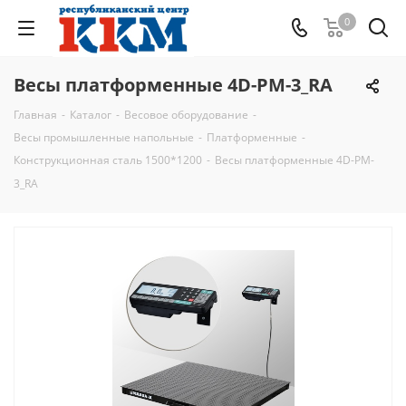
0
Весы платформенные 4D-PM-3_RA
Главная
-
Каталог
-
Весовое оборудование
-
Весы промышленные напольные
-
Платформенные
-
Конструкционная сталь 1500*1200
-
Весы платформенные 4D-PM-
3_RA