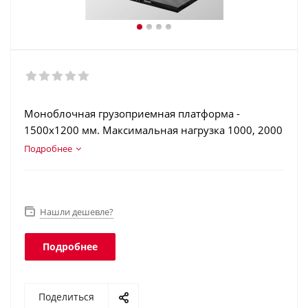
Моноблочная грузоприемная платформа -
1500х1200 мм. Максимальная нагрузка 1000, 2000
и 3000 кг. Конструкционная сталь. Корпус
Подробнее
терминала из нержавеющей стали. Аккумулятор.
Класс защиты платформы - IP68, терминала - IP66.
Нашли дешевле?
Подробнее
Поделиться