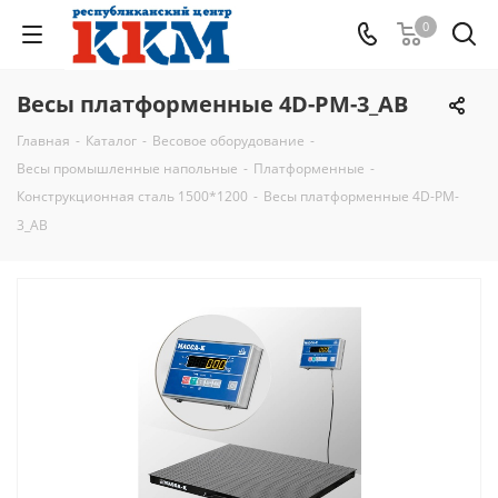
0
Весы платформенные 4D-PM-3_AВ
Главная
-
Каталог
-
Весовое оборудование
-
Весы промышленные напольные
-
Платформенные
-
Конструкционная сталь 1500*1200
-
Весы платформенные 4D-PM-
3_AВ