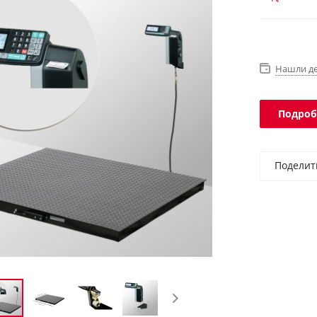
Databar). 
Нашли д
Подроб
Поделит