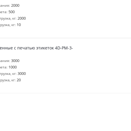
2000
ания:
500
ета:
2000
узка, кг:
10
узка, кг:
енные с печатью этикеток 4D-PM-3-
3000
ания:
1000
ета:
3000
узка, кг:
20
узка, кг: