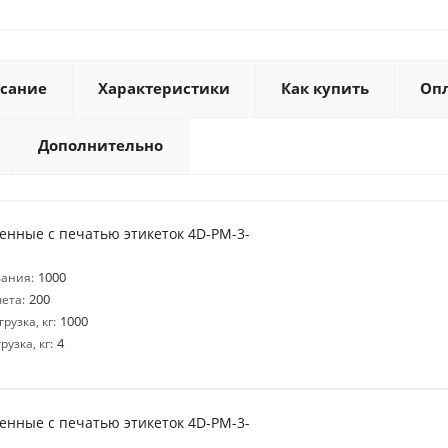
сание
Характеристики
Как купить
Оп
Дополнительно
енные с печатью этикеток 4D-PM-3-
1000
ания:
200
ета:
1000
узка, кг:
4
узка, кг:
енные с печатью этикеток 4D-PM-3-