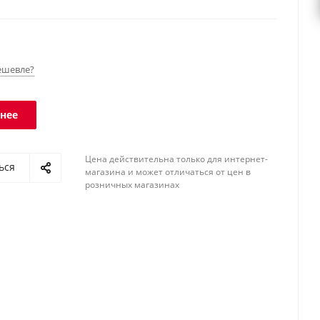
Класс защиты платформы - IP68, терминала - IP54.
ешевле?
нее
Цена действительна только для интернет-
ься
магазина и может отличаться от цен в
розничных магазинах