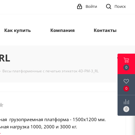
Войти
Поиск
Как купить
Компания
Контакты
RL
0
-
Весы платформенные с печатью этикеток 4D-PM-3_RL
0
0
ая грузоприемная платформа - 1500х1200 мм.
ая нагрузка 1000, 2000 и 3000 кг.
ионная сталь. Этикетки с шк (EAN13…EAN128, GS1