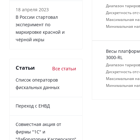
Диапазон тариров
18 апреля 2023
Дискретность отсч
В России cтартовал
Максимальная нагр
эксперимент по
Минимальная нагр
маркировке красной и
чёрной икры
Весы платформ
3000-RL
Диапазон тариров
Статьи
Все статьи
Дискретность отсч
Максимальная нагр
Список операторов
Минимальная нагр
фискальных данных
Переход с ЕНВД
Совместная акция от
фирмы "1С" и
"Лаборатории Касперского"