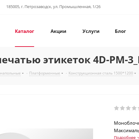
185005, г. Петрозаводск, ул. Промышленная, 1/26
Каталог
Акции
Услуги
Блог
ечатью этикеток 4D-PM-3_
 напольные
-
Платформенные
-
Конструкционная сталь 1500*1200
Моноблочн
Максимальн
Конструкц
Подробнее