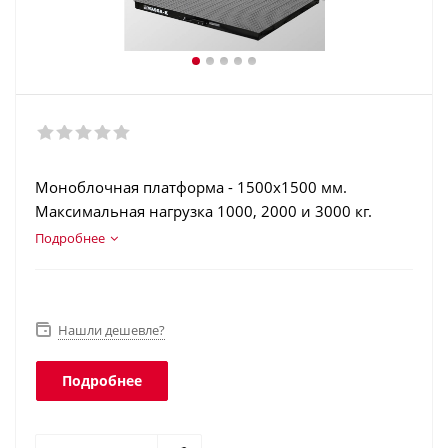
Моноблочная платформа - 1500х1500 мм.
Максимальная нагрузка 1000, 2000 и 3000 кг.
Конструкционная сталь. Терминал в корпусе из
Подробнее
нержавеющей стали. Аккумулятор. Интерфейсы:
RS-232, USB, Ethernet, Wi-Fi. Класс защиты
платформы - IP68, терминала - IP66.
Нашли дешевле?
Подробнее