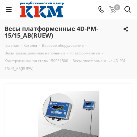
0
Весы платформенные 4D-PM-
15/15_AB(RUEW)
Главная
-
Каталог
-
Весовое оборудование
-
Весы промышленные напольные
-
Платформенные
-
Конструкционная сталь 1500*1500
-
Весы платформенные 4D-PM-
15/15_AB(RUEW)