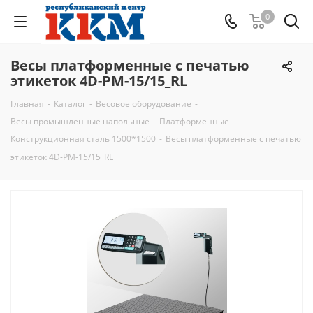
0
Весы платформенные с печатью
этикеток 4D-PM-15/15_RL
Главная
-
Каталог
-
Весовое оборудование
-
Весы промышленные напольные
-
Платформенные
-
Конструкционная сталь 1500*1500
-
Весы платформенные с печатью
этикеток 4D-PM-15/15_RL