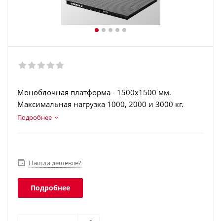
Моноблочная платформа - 1500х1500 мм.
Максимальная нагрузка 1000, 2000 и 3000 кг.
Конструкционная сталь. Этикетки с шк (EAN13…
Подробнее
EAN128, GS1 Databar). Интеграция в учетные
программы. Класс защиты платформы - IP68,
терминала - IP54.
Нашли дешевле?
Подробнее