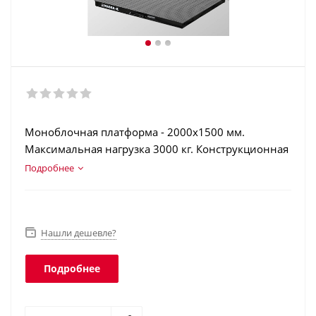
Моноблочная платформа - 2000х1500 мм.
Максимальная нагрузка 3000 кг. Конструкционная
сталь толщиной 4 мм. Терминал в корпусе из
Подробнее
нержавеющей стали. Аккумулятор. Интерфейсы:
RS-232, USB, Ethernet, Wi-Fi. Класс защиты
платформы - IP68, терминала - IP66.
Нашли дешевле?
Подробнее