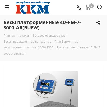
0
Весы платформенные 4D-PM-7-
3000_AB(RUEW)
Главная
-
Каталог
-
Весовое оборудование
-
Весы промышленные напольные
-
Платформенные
-
Конструкционная сталь 2000*1500
-
Весы платформенные 4D-PM-7-
3000_AB(RUEW)