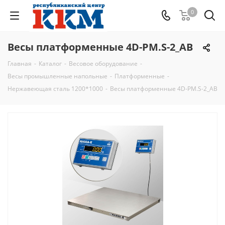
0
Весы платформенные 4D-PM.S-2_AB
Главная
-
Каталог
-
Весовое оборудование
-
Весы промышленные напольные
-
Платформенные
-
Нержавеющая сталь 1200*1000
-
Весы платформенные 4D-PM.S-2_AB