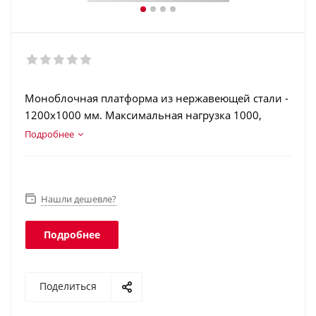
Моноблочная платформа из нержавеющей стали -
1200х1000 мм. Максимальная нагрузка 1000,
1500кг. Корпус терминала из нержавеющей стали.
Подробнее
Аккумулятор. Класс защиты платформы - IP68,
терминала - IP66.
Нашли дешевле?
Подробнее
Поделиться