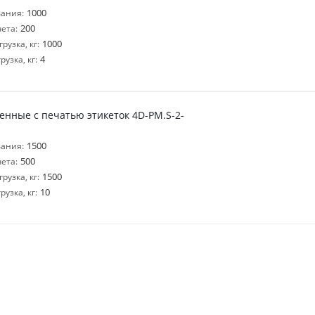
1000
ания:
200
ета:
1000
узка, кг:
4
узка, кг:
нные с печатью этикеток 4D-PM.S-2-
1500
ания:
500
ета:
1500
узка, кг:
10
узка, кг: