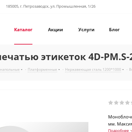
185005, г. Петрозаводск, ул. Промышленная, 1/26
Каталог
Акции
Услуги
Блог
ечатью этикеток 4D-PM.S-
 напольные
-
Платформенные
-
Нержавеющая сталь 1200*1000
-
В
Моноблочн
мм. Максим
(EAN13…EAN
Подробнее