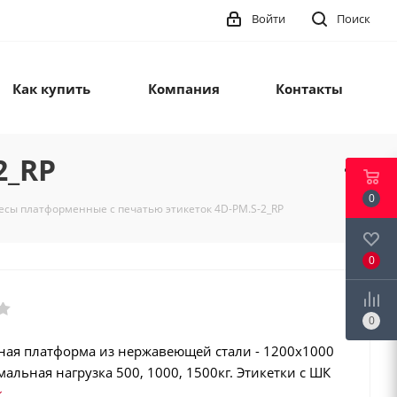
Войти
Поиск
Как купить
Компания
Контакты
2_RP
0
есы платформенные с печатью этикеток 4D-PM.S-2_RP
0
0
ая платформа из нержавеющей стали - 1200х1000
альная нагрузка 500, 1000, 1500кг. Этикетки с ШК
128, GS1 Databar). Интеграция в учетные