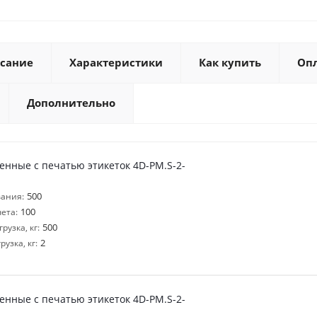
сание
Характеристики
Как купить
Оп
Дополнительно
нные с печатью этикеток 4D-PM.S-2-
500
ания:
100
ета:
500
узка, кг:
2
узка, кг:
нные с печатью этикеток 4D-PM.S-2-