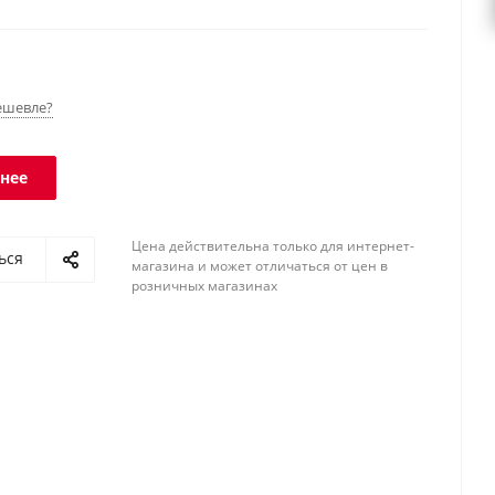
 Класс защиты платформы - IP68, терминала - IP51.
ешевле?
нее
Цена действительна только для интернет-
ься
магазина и может отличаться от цен в
розничных магазинах