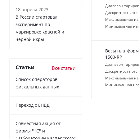
Диапазон тариров
18 апреля 2023
Дискретность отсч
В России cтартовал
Максимальная нагр
эксперимент по
Минимальная нагр
маркировке красной и
чёрной икры
Весы платформе
1500-RP
Диапазон тариров
Статьи
Все статьи
Дискретность отсч
Максимальная нагр
Список операторов
Минимальная нагр
фискальных данных
Переход с ЕНВД
Совместная акция от
фирмы "1С" и
"Лаборатории Касперского"