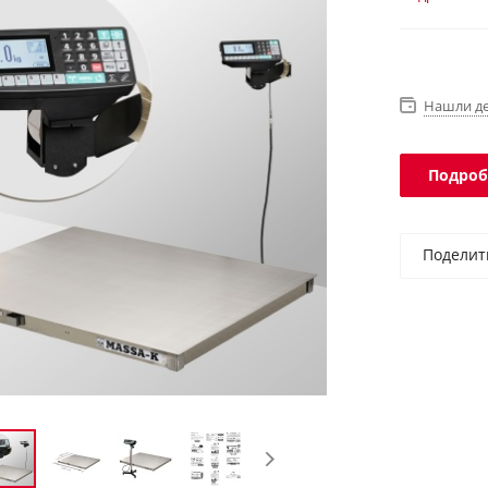
программы.
Нашли д
Подроб
Поделит