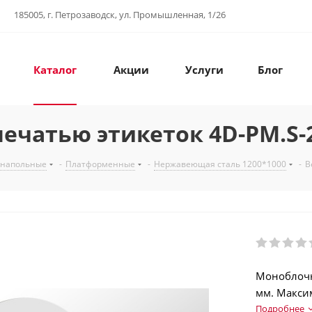
185005, г. Петрозаводск, ул. Промышленная, 1/26
Каталог
Акции
Услуги
Блог
ечатью этикеток 4D-PM.S-
 напольные
-
Платформенные
-
Нержавеющая сталь 1200*1000
-
В
Моноблочн
мм. Максим
(EAN13…EAN
Подробнее