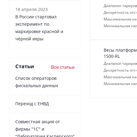
Диапазон тариров
18 апреля 2023
Дискретность отсч
В России cтартовал
Максимальная нагр
эксперимент по
Минимальная нагр
маркировке красной и
чёрной икры
Весы платформе
1500-RL
Диапазон тариров
Статьи
Все статьи
Дискретность отсч
Максимальная нагр
Список операторов
Минимальная нагр
фискальных данных
Переход с ЕНВД
Совместная акция от
фирмы "1С" и
"Лаборатории Касперского"