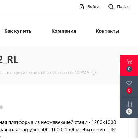
Войти
Поиск
Как купить
Компания
Контакты
2_RL
0
есы платформенные с печатью этикеток 4D-PM.S-2_RL
0
0
ая платформа из нержавеющей стали - 1200х1000
альная нагрузка 500, 1000, 1500кг. Этикетки с ШК
128, GS1 Databar). Интеграция в учетные