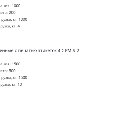
1000
ания:
200
ета:
1000
узка, кг:
4
узка, кг:
нные с печатью этикеток 4D-PM.S-2-
1500
ания:
500
ета:
1500
узка, кг:
10
узка, кг: