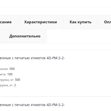
сание
Характеристики
Как купить
Оп
Дополнительно
нные с печатью этикеток 4D-PM.S-2-
500
ания:
100
ета:
500
узка, кг:
2
узка, кг:
нные с печатью этикеток 4D-PM.S-2-