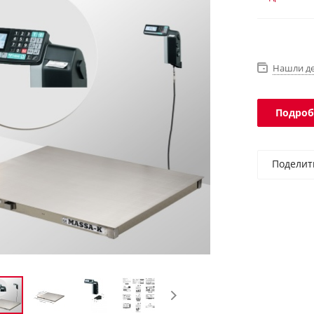
программы.
Нашли д
Подроб
Поделит