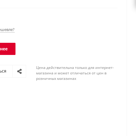
 Класс защиты платформы - IP68, терминала - IP54.
ешевле?
нее
Цена действительна только для интернет-
ься
магазина и может отличаться от цен в
розничных магазинах