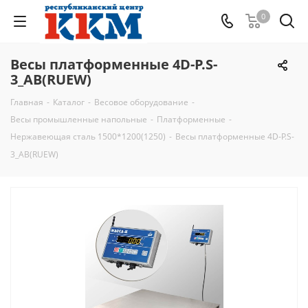
0
Весы платформенные 4D-P.S-
3_AB(RUEW)
Главная
-
Каталог
-
Весовое оборудование
-
Весы промышленные напольные
-
Платформенные
-
Нержавеющая сталь 1500*1200(1250)
-
Весы платформенные 4D-P.S-
3_AB(RUEW)