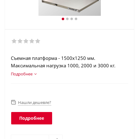
Съемная платформа - 1500х1250 мм.
Максимальная нагрузка 1000, 2000 и 3000 кг.
Нержавеющая сталь. Терминал в корпусе из
Подробнее
нержавеющей стали. Аккумулятор. Интерфейсы:
RS-232, USB, Ethernet, Wi-Fi. Класс защиты
платформы - IP68, терминала - IP66.
Нашли дешевле?
Подробнее