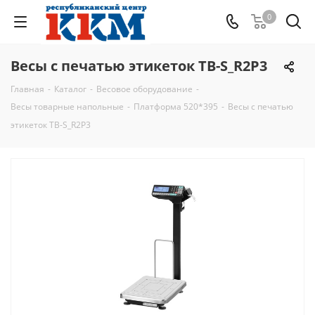
0
Весы с печатью этикеток ТВ-S_R2P3
Главная
-
Каталог
-
Весовое оборудование
-
Весы товарные напольные
-
Платформа 520*395
-
Весы с печатью
этикеток ТВ-S_R2P3