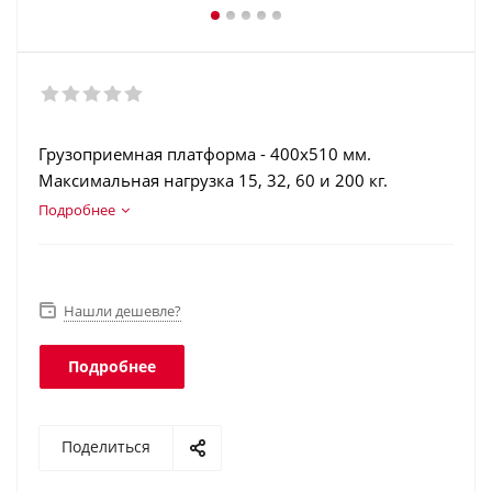
Грузоприемная платформа - 400х510 мм.
Максимальная нагрузка 15, 32, 60 и 200 кг.
Двухсторонняя торговая индикация.
Подробнее
Вертикальная стойка. Этикетки со штрихкодами
(EAN13…EAN128, GS1 Databar). Класс защиты
платформы - IP67, терминала - IP51.
Нашли дешевле?
Подробнее
Поделиться