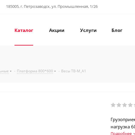
185005, г. Петрозаводск, ул. Промышленная, 1/26
Каталог
Акции
Услуги
Блог
льные
-
Платформа 800*600
-
Весы TB-M_А1
Грузоприе
нагрузка 6
Аккумулят
Подробнее