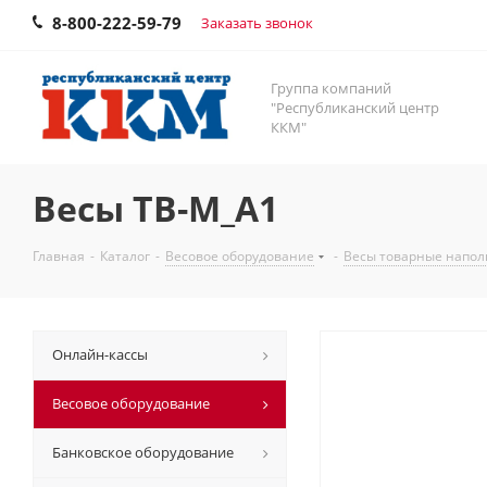
8-800-222-59-79
Заказать звонок
Группа компаний
"Республиканский центр
ККМ"
Весы TB-M_А1
Главная
-
Каталог
-
Весовое оборудование
-
Весы товарные напо
Онлайн-кассы
Весовое оборудование
Банковское оборудование