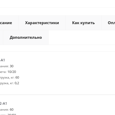
сание
Характеристики
Как купить
Оп
Дополнительно
-A1
30
ания:
10/20
ета:
60
узка, кг:
0,2
узка, кг:
2-A1
60
ания: