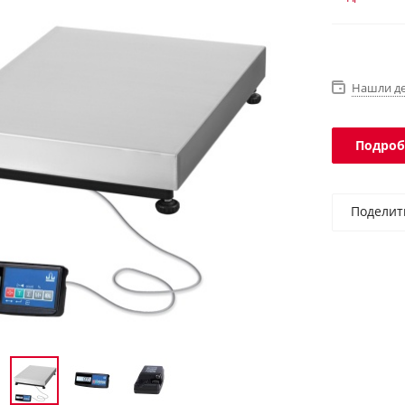
в учетные
платформы 
Нашли д
Подроб
Поделит