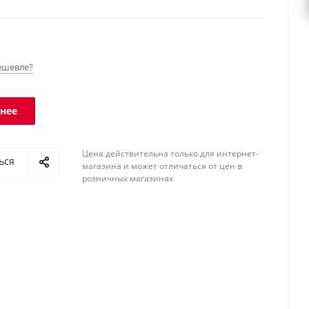
 программы. Интерфейс RS-232. Класс защиты
- IP67, терминала - IP54.
ешевле?
нее
Цена действительна только для интернет-
ься
магазина и может отличаться от цен в
розничных магазинах