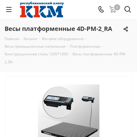
0
Весы платформенные 4D-PM-2_RA
Главная
-
Каталог
-
Весовое оборудование
-
Весы промышленные напольные
-
Платформенные
-
Конструкционная сталь 1200*1000
-
Весы платформенные 4D-PM-
2_RA