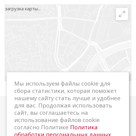
загрузка карты...
г. Медвежьегорск, ул. Дзержинского, д. 7
+7 (81434) 5-89-24
г. Сортавала, ул. Карельская, д. 26
+7 (81430) 4-81-75
ООО "ЦРО ККМ", г. Сегежа, ул. Маяковского,
д. 9
Мы используем файлы cookie для
+7 900 457 25 70
сбора статистики, которая поможет
+7 81431 42 163
нашему сайту стать лучше и удобнее
для вас. Продолжая использовать
Компания
сайт, вы соглашаетесь на
использование файлов cookie
О компании
согласно Политике
Политика
Новости
обработки персональных данных