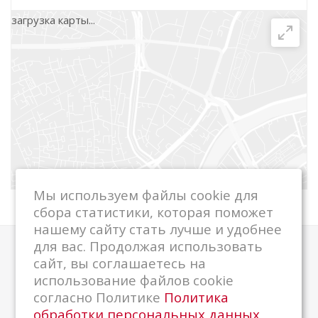
загрузка карты...
г. Медвежьегорск, ул. Дзержинского, д. 7
+7 (81434) 5-89-24
г. Сортавала, ул. Карельская, д. 26
+7 (81430) 4-81-75
ООО "ЦРО ККМ", г. Сегежа, ул. Маяковского,
д. 9
Мы используем файлы cookie для
+7 900 457 25 70
сбора статистики, которая поможет
+7 81431 42 163
нашему сайту стать лучше и удобнее
для вас. Продолжая использовать
Компания
сайт, вы соглашаетесь на
использование файлов cookie
О компании
согласно Политике
Политика
Новости
обработки персональных данных