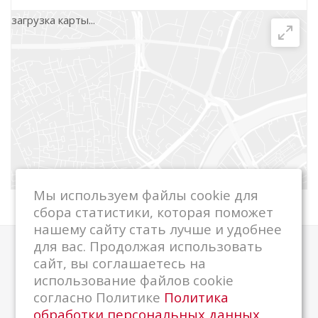
загрузка карты...
г. Медвежьегорск, ул. Дзержинского, д. 7
+7 (81434) 5-89-24
г. Сортавала, ул. Карельская, д. 26
+7 (81430) 4-81-75
ООО "ЦРО ККМ", г. Сегежа, ул. Маяковского,
д. 9
Мы используем файлы cookie для
+7 900 457 25 70
сбора статистики, которая поможет
+7 81431 42 163
нашему сайту стать лучше и удобнее
для вас. Продолжая использовать
Компания
сайт, вы соглашаетесь на
использование файлов cookie
О компании
согласно Политике
Политика
Новости
обработки персональных данных