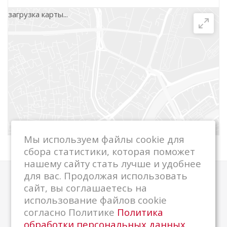
загрузка карты...
г. Медвежьегорск, ул. Дзержинского, д. 7
+7 (81434) 5-89-24
г. Сортавала, ул. Карельская, д. 26
+7 (81430) 4-81-75
ООО "ЦРО ККМ", г. Сегежа, ул. Маяковского,
д. 9
Мы используем файлы cookie для
+7 900 457 25 70
сбора статистики, которая поможет
+7 81431 42 163
нашему сайту стать лучше и удобнее
для вас. Продолжая использовать
Компания
сайт, вы соглашаетесь на
использование файлов cookie
О компании
согласно Политике
Политика
Новости
обработки персональных данных